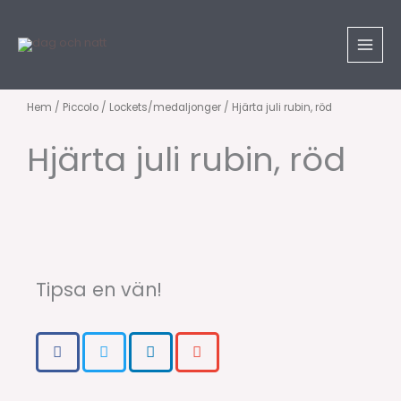
Hoppa
till
innehåll
Hem
/
Piccolo
/
Lockets/medaljonger
/ Hjärta juli rubin, röd
Hjärta juli rubin, röd
Tipsa en vän!