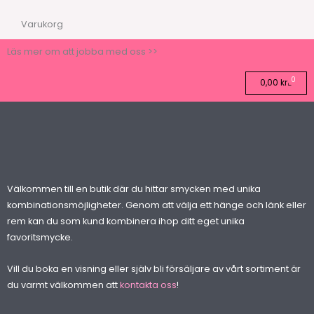
Varukorg
Läs mer om att jobba med oss >>
0
Varuk
0,00
kr
Välkommen till en butik där du hittar smycken med unika
kombinationsmöjligheter. Genom att välja ett hänge och länk eller
rem kan du som kund kombinera ihop ditt eget unika
favoritsmycke.
Vill du boka en visning eller själv bli försäljare av vårt sortiment är
du varmt välkommen att
kontakta oss
!