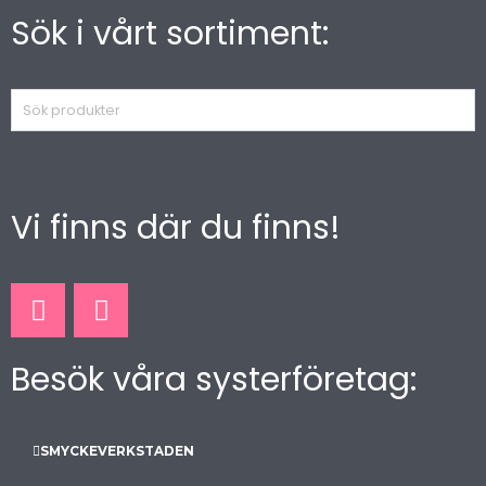
Sök i vårt sortiment:
Sök
produkter
Vi finns där du finns!
F
I
a
n
c
s
Besök våra systerföretag:
e
t
b
a
o
g
o
r
SMYCKEVERKSTADEN
k
a