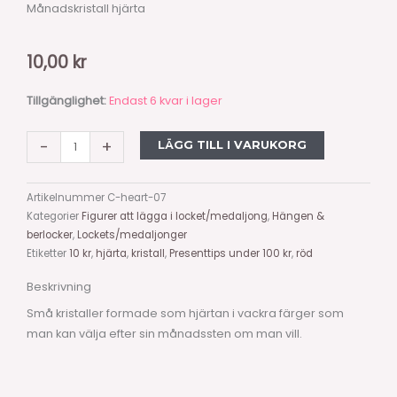
Månadskristall hjärta
10,00
kr
Hjärta
Tillgänglighet:
Endast 6 kvar i lager
juli
rubin,
-
+
LÄGG TILL I VARUKORG
röd
mängd
Artikelnummer
C-heart-07
Kategorier
Figurer att lägga i locket/medaljong
,
Hängen &
berlocker
,
Lockets/medaljonger
Etiketter
10 kr
,
hjärta
,
kristall
,
Presenttips under 100 kr
,
röd
Beskrivning
Små kristaller formade som hjärtan i vackra färger som
man kan välja efter sin månadssten om man vill.