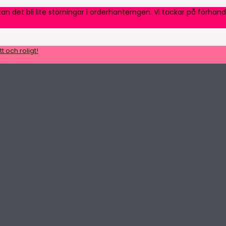
an det bli lite störningar i orderhanterngen. Vi tackar på förhand
t och roligt!