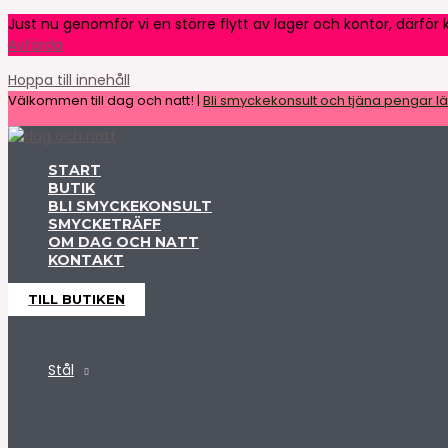
Just nu genomför vi en större flytt av lager och kontor, därför k
Avfärda
Hoppa till innehåll
Välkommen till dag och natt! |
Bli smyckekonsult och tjäna pengar lät
START
BUTIK
BLI SMYCKEKONSULT
SMYCKETRÄFF
OM DAG OCH NATT
KONTAKT
TILL BUTIKEN
Stål