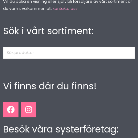
Vill du boka en visning eller själv bli försäljare av vårt sortiment är
du varmt välkommen att
kontakta oss
!
Sök i vårt sortiment:
Sök
produkter
Vi finns där du finns!
F
I
a
n
c
s
Besök våra systerföretag:
e
t
b
a