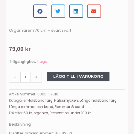
Organzarem 70 cm – svart svart
79,00
kr
Halsband
I lager
Tillgänglighet:
organza,
70
-
+
LÄGG TILL I VARUKORG
cm,
svart
Artikelnummer
15805-117010
mängd
Kategorier
Halsband färg
,
Halssmycken
,
Långa halsband färg
,
Långa remmar och band
,
Remmar & band
Etiketter
60 kr
,
organza
,
Presenttips under 100 kr
Beskrivning
Ersätter artikelnummer: 41-182-10