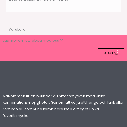
Varukorg
Läs mer om att jobba med oss >>
0
Varuko
0,00
kr
Välkommen till en butik där du hittar smycken med unika
kombinationsmöjligheter. Genom att välja ett hänge och länk eller
rem kan du som kund kombinera ihop ditt eget unika
favoritsmycke.