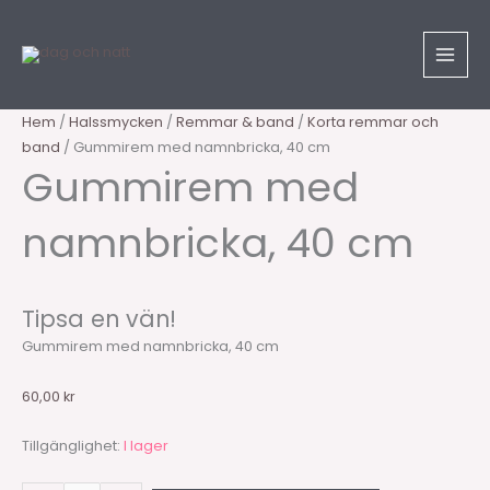
Hoppa
Sök
Gummirem
till
produkter
med
innehåll
namnbricka,
40
cm
Hem
/
Halssmycken
/
Remmar & band
/
Korta remmar och
mängd
band
/ Gummirem med namnbricka, 40 cm
Gummirem med
namnbricka, 40 cm
Tipsa en vän!
Gummirem med namnbricka, 40 cm
60,00
kr
Tillgänglighet:
I lager