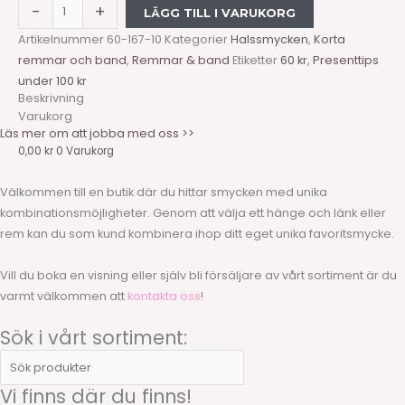
-
+
LÄGG TILL I VARUKORG
Artikelnummer
60-167-10
Kategorier
Halssmycken
,
Korta
remmar och band
,
Remmar & band
Etiketter
60 kr
,
Presenttips
under 100 kr
Beskrivning
Varukorg
Läs mer om att jobba med oss >>
0,00
kr
0
Varukorg
Välkommen till en butik där du hittar smycken med unika
kombinationsmöjligheter. Genom att välja ett hänge och länk eller
rem kan du som kund kombinera ihop ditt eget unika favoritsmycke.
Vill du boka en visning eller själv bli försäljare av vårt sortiment är du
varmt välkommen att
kontakta oss
!
Sök i vårt sortiment:
Vi finns där du finns!