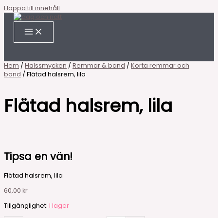
Hoppa till innehåll
Hem
/
Halssmycken
/
Remmar & band
/
Korta remmar och
band
/ Flätad halsrem, lila
Flätad halsrem, lila
Tipsa en vän!
Flätad halsrem, lila
60,00
kr
Tillgänglighet:
I lager