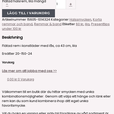
Flätad halsrem, lila mängd
-
+
LÄGG TILL I VARUKORG
Artikelnummer
15605-1014324
Kategorier
Halssmycken
,
Korta
remmar och band
,
Remmar & band
Etiketter
60 kr
,
lila
,
Presenttips
under 100 kr
Beskrivning
Flätad rem i konstläder med lås, ca 43 cm, lila
Ersätter 20-150-24
Varukorg
Läs mer om att jobba med oss >>
0,00
kr
0
Varukorg
Välkommen till en butik där du hittar smycken med unika
kombinationsmöjligheter. Genom att välja ett hänge och länk eller
rem kan du som kund kombinera ihop ditt eget unika
favoritsmycke.
Vill du boka en visning eller själv bli försäljare av vårt sortiment är