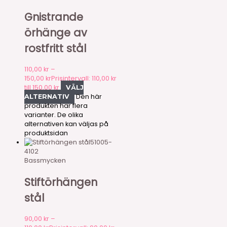
Gnistrande
örhänge av
rostfritt stål
110,00
kr
–
150,00
kr
Prisintervall: 110,00 kr
till 150,00 kr
VÄLJ
Den här
ALTERNATIV
produkten har flera
varianter. De olika
alternativen kan väljas på
produktsidan
51005-
4102
Bassmycken
Stiftörhängen
stål
90,00
kr
–