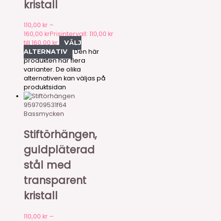
kristall
110,00
kr
–
160,00
kr
Prisintervall: 110,00 kr
till 160,00 kr
VÄLJ
Den här
ALTERNATIV
produkten har flera
varianter. De olika
alternativen kan väljas på
produktsidan
959709531f64
Bassmycken
Stiftörhängen,
guldpläterad
stål med
transparent
kristall
110,00
kr
–