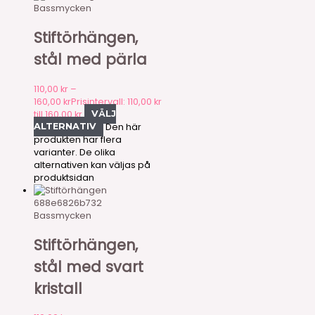
Bassmycken
Stiftörhängen,
stål med pärla
110,00
kr
–
160,00
kr
Prisintervall: 110,00 kr
till 160,00 kr
VÄLJ
Den här
ALTERNATIV
produkten har flera
varianter. De olika
alternativen kan väljas på
produktsidan
688e6826b732
Bassmycken
Stiftörhängen,
stål med svart
kristall