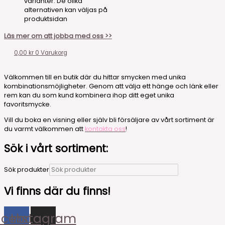
varianter. De olika
alternativen kan väljas på
produktsidan
Läs mer om att jobba med oss >>
0,00
kr
0
Varukorg
Välkommen till en butik där du hittar smycken med unika
kombinationsmöjligheter. Genom att välja ett hänge och länk eller
rem kan du som kund kombinera ihop ditt eget unika
favoritsmycke.
Vill du boka en visning eller själv bli försäljare av vårt sortiment är
du varmt välkommen att
kontakta oss
!
Sök i vårt sortiment:
Sök produkter
Vi finns där du finns!
acebook
Instagram