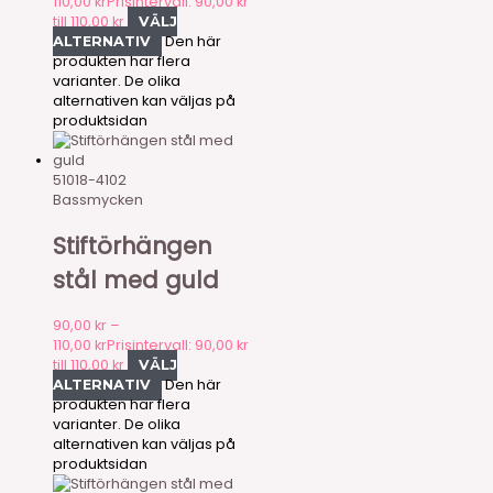
110,00
kr
Prisintervall: 90,00 kr
till 110,00 kr
VÄLJ
Den här
ALTERNATIV
produkten har flera
varianter. De olika
alternativen kan väljas på
produktsidan
51018-4102
Bassmycken
Stiftörhängen
stål med guld
90,00
kr
–
110,00
kr
Prisintervall: 90,00 kr
till 110,00 kr
VÄLJ
Den här
ALTERNATIV
produkten har flera
varianter. De olika
alternativen kan väljas på
produktsidan