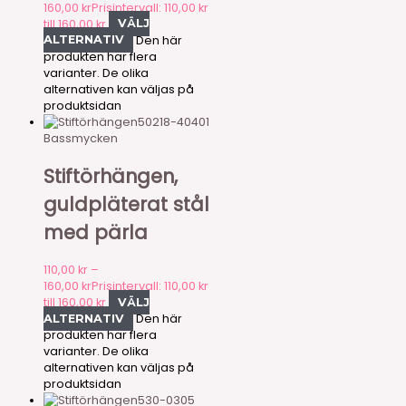
160,00
kr
Prisintervall: 110,00 kr
till 160,00 kr
VÄLJ
Den här
ALTERNATIV
produkten har flera
varianter. De olika
alternativen kan väljas på
produktsidan
50218-40401
Bassmycken
Stiftörhängen,
guldpläterat stål
med pärla
110,00
kr
–
160,00
kr
Prisintervall: 110,00 kr
till 160,00 kr
VÄLJ
Den här
ALTERNATIV
produkten har flera
varianter. De olika
alternativen kan väljas på
produktsidan
530-0305