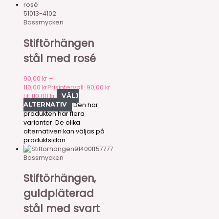
51013-4102
Bassmycken
Stiftörhängen
stål med rosé
90,00
kr
–
110,00
kr
Prisintervall: 90,00 kr
till 110,00 kr
VÄLJ
Den här
ALTERNATIV
produkten har flera
varianter. De olika
alternativen kan väljas på
produktsidan
91400ff57777
Bassmycken
Stiftörhängen,
guldpläterad
stål med svart