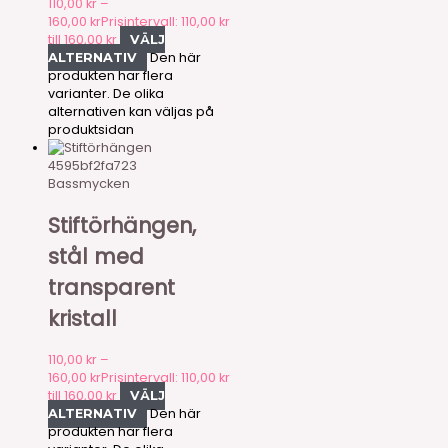
110,00
kr
–
160,00
kr
Prisintervall: 110,00 kr
till 160,00 kr
VÄLJ
Den här
ALTERNATIV
produkten har flera
varianter. De olika
alternativen kan väljas på
produktsidan
4595bf2fa723
Bassmycken
Stiftörhängen,
stål med
transparent
kristall
110,00
kr
–
160,00
kr
Prisintervall: 110,00 kr
till 160,00 kr
VÄLJ
Den här
ALTERNATIV
produkten har flera