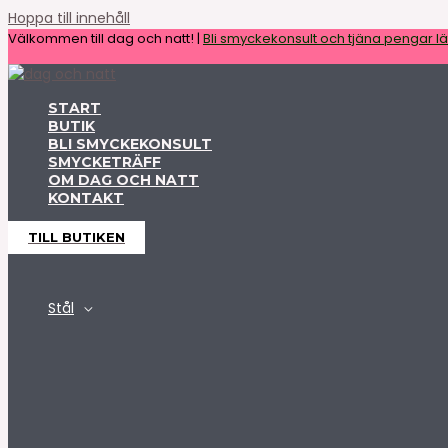
Hoppa till innehåll
Välkommen till dag och natt! |
Bli smyckekonsult och tjäna pengar lät
START
BUTIK
BLI SMYCKEKONSULT
SMYCKETRÄFF
OM DAG OCH NATT
KONTAKT
TILL BUTIKEN
Stål