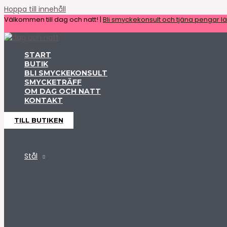
Hoppa till innehåll
Välkommen till dag och natt! |
Bli smyckekonsult och tjäna pengar lät
START
BUTIK
BLI SMYCKEKONSULT
SMYCKETRÄFF
OM DAG OCH NATT
KONTAKT
TILL BUTIKEN
Stål