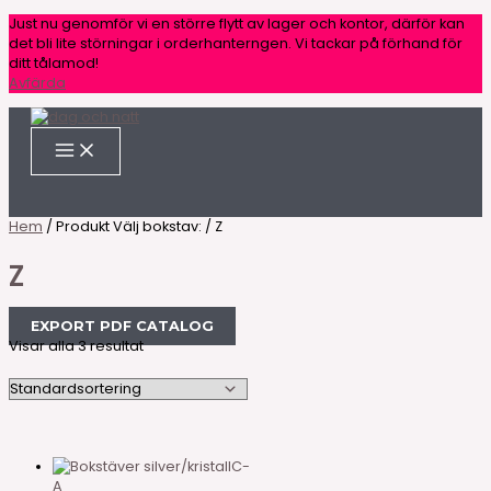
Hoppa
Sök
Den
Den
Den
Just nu genomför vi en större flytt av lager och kontor, därför kan
till
produkter
här
här
här
det bli lite störningar i orderhanterngen. Vi tackar på förhand för
innehåll
produkten
produkten
produkten
ditt tålamod!
har
har
har
Avfärda
flera
flera
flera
varianter.
varianter.
varianter.
De
De
De
olika
olika
olika
alternativen
alternativen
alternativen
kan
kan
kan
väljas
väljas
väljas
på
på
på
Hem
/ Produkt Välj bokstav: / Z
produktsidan
produktsidan
produktsidan
Z
EXPORT PDF CATALOG
Visar alla 3 resultat
C-
A