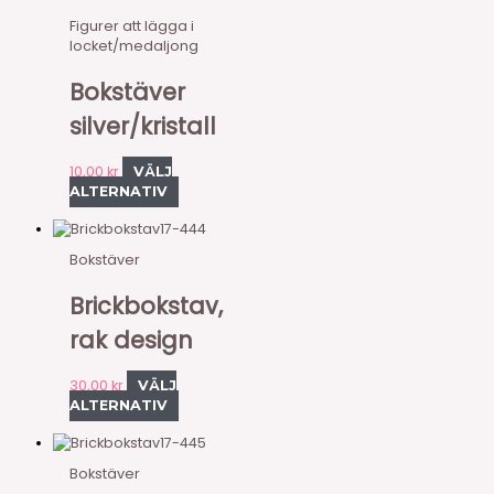
Figurer att lägga i
locket/medaljong
Bokstäver
silver/kristall
10,00
kr
VÄLJ
ALTERNATIV
17-444
Bokstäver
Brickbokstav,
rak design
30,00
kr
VÄLJ
ALTERNATIV
17-445
Bokstäver