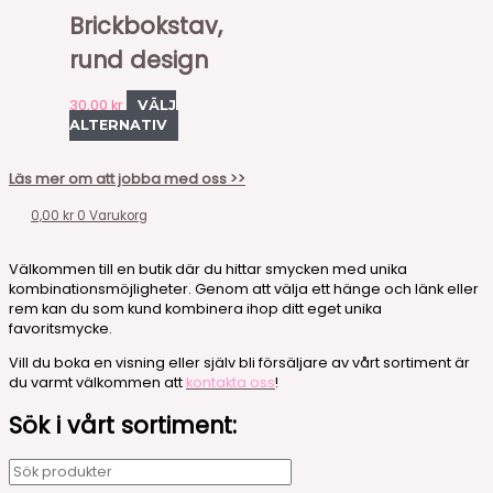
Brickbokstav,
rund design
30,00
kr
VÄLJ
ALTERNATIV
Läs mer om att jobba med oss >>
0,00
kr
0
Varukorg
Välkommen till en butik där du hittar smycken med unika
kombinationsmöjligheter. Genom att välja ett hänge och länk eller
rem kan du som kund kombinera ihop ditt eget unika
favoritsmycke.
Vill du boka en visning eller själv bli försäljare av vårt sortiment är
du varmt välkommen att
kontakta oss
!
Sök i vårt sortiment: