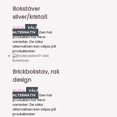
Bokstäver
silver/kristall
10,00
kr
VÄLJ
Den här
ALTERNATIV
produkten har flera
varianter. De olika
alternativen kan väljas på
produktsidan
17-444
Bokstäver
Brickbokstav, rak
design
30,00
kr
VÄLJ
Den här
ALTERNATIV
produkten har flera
varianter. De olika
alternativen kan väljas på
produktsidan