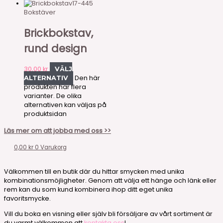
17-445
Bokstäver
Brickbokstav,
rund design
30,00
kr
VÄLJ
Den här
ALTERNATIV
produkten har flera
varianter. De olika
alternativen kan väljas på
produktsidan
Läs mer om att jobba med oss >>
0,00
kr
0
Varukorg
Välkommen till en butik där du hittar smycken med unika
kombinationsmöjligheter. Genom att välja ett hänge och länk eller
rem kan du som kund kombinera ihop ditt eget unika
favoritsmycke.
Vill du boka en visning eller själv bli försäljare av vårt sortiment är
du varmt välkommen att
kontakta oss
!