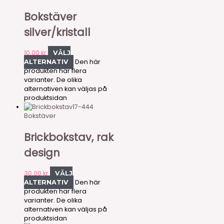
Bokstäver
silver/kristall
10,00
kr
VÄLJ
Den här
ALTERNATIV
produkten har flera
varianter. De olika
alternativen kan väljas på
produktsidan
17-444
Bokstäver
Brickbokstav, rak
design
30,00
kr
VÄLJ
Den här
ALTERNATIV
produkten har flera
varianter. De olika
alternativen kan väljas på
produktsidan