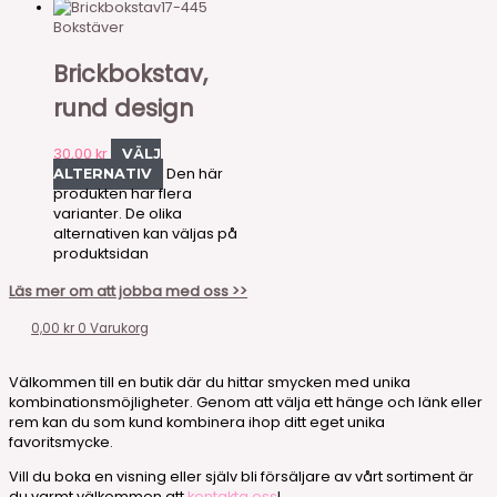
17-445
Bokstäver
Brickbokstav,
rund design
30,00
kr
VÄLJ
Den här
ALTERNATIV
produkten har flera
varianter. De olika
alternativen kan väljas på
produktsidan
Läs mer om att jobba med oss >>
0,00
kr
0
Varukorg
Välkommen till en butik där du hittar smycken med unika
kombinationsmöjligheter. Genom att välja ett hänge och länk eller
rem kan du som kund kombinera ihop ditt eget unika
favoritsmycke.
Vill du boka en visning eller själv bli försäljare av vårt sortiment är
du varmt välkommen att
kontakta oss
!