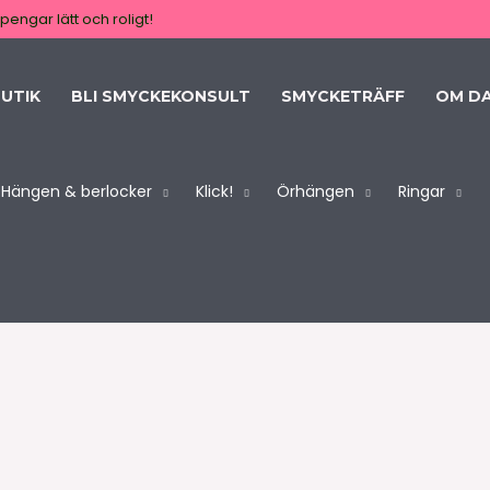
pengar lätt och roligt!
UTIK
BLI SMYCKEKONSULT
SMYCKETRÄFF
OM D
Hängen & berlocker
Klick!
Örhängen
Ringar