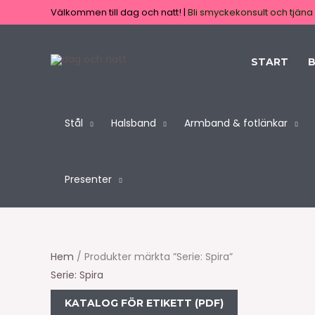
Hoppa
Sök
Välkommen till dag och natt! |
Bli smyckekonsult och tjäna 
till
produkter
innehåll
START
B
Stål
Halsband
Armband & fotlänkar
Presenter
Hem
/ Produkter märkta ”Serie: Spira”
Serie: Spira
KATALOG FÖR ETIKETT (PDF)