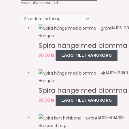
Visar alla 5 resultat
14105-38
Hängen
Spira hänge med blomma 
90,00
kr
LÄGG TILL I VARUKORG
14105-38101
Hängen
Spira hänge med blomma –
90,00
kr
LÄGG TILL I VARUKORG
14105-1014335
Halsband färg