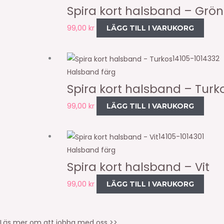
Spira kort halsband – Grön
99,00
kr
LÄGG TILL I VARUKORG
14105-1014332
Halsband färg
Spira kort halsband – Turk
99,00
kr
LÄGG TILL I VARUKORG
14105-1014301
Halsband färg
Spira kort halsband – Vit
99,00
kr
LÄGG TILL I VARUKORG
Läs mer om att jobba med oss >>