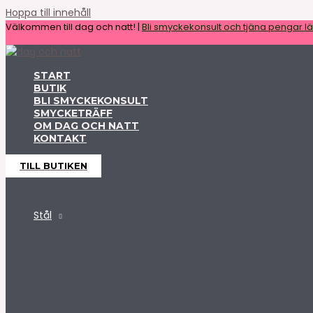
Hoppa till innehåll
Välkommen till dag och natt! |
Bli smyckekonsult och tjäna pengar lät
START
BUTIK
BLI SMYCKEKONSULT
SMYCKETRÄFF
OM DAG OCH NATT
KONTAKT
TILL BUTIKEN
Stål