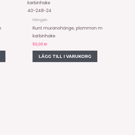
40-248-24
Hängen
m
Runt muranohänge, plommon m
karbinhake
50,00
kr
LÄGG TILL I VARUKORG