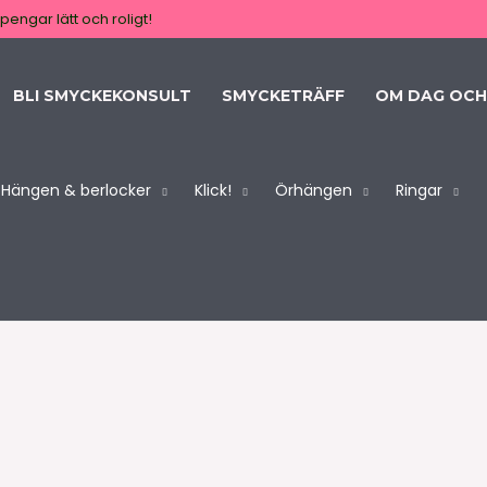
pengar lätt och roligt!
BLI SMYCKEKONSULT
SMYCKETRÄFF
OM DAG OCH
Hängen & berlocker
Klick!
Örhängen
Ringar