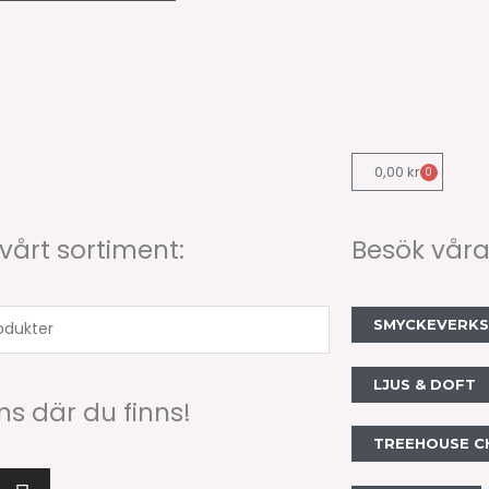
0,00
kr
0
Varukorg
 vårt sortiment:
Besök våra
SMYCKEVERK
er
LJUS & DOFT
nns där du finns!
TREEHOUSE C
I