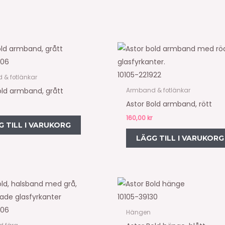
906
10105-221922
& fotlänkar
old armband, grått
Armband & fotlänkar
Astor Bold armband, rött
160,00
kr
G TILL I VARUKORG
LÄGG TILL I VARUKORG
10105-39130
506
Hängen