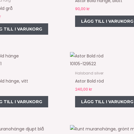
Astor Bold hänge, blått
d färg
old grå
90,00
kr
r
LÄGG TILL I VARUKORG
G TILL I VARUKORG
1
10105-129522
Halsband silver
ld hänge, vitt
Astor Bold röd
240,00
kr
G TILL I VARUKORG
LÄGG TILL I VARUKORG