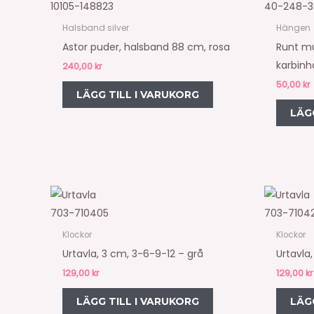
10105-148823
40-248-3
Halsband silver
Hängen
Astor puder, halsband 88 cm, rosa
Runt m
karbinh
240,00
kr
50,00
kr
LÄGG TILL I VARUKORG
LÄG
703-710405
703-7104
Klockor
Klockor
Urtavla, 3 cm, 3-6-9-12 – grå
Urtavla
129,00
kr
129,00
kr
LÄGG TILL I VARUKORG
LÄG