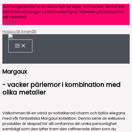
Just nu genomför vi en större flytt av lager och kontor, därför kan
det bli lite störningar i orderhanterngen. Vi tackar på förhand för
ditt tålamod!
Avfärda
Hoppa till innehåll
Margaux
- vacker pärlemor i kombination med
olika metaller
Välkommen till en värld av sofistikerad charm och tidlös elegans
med vår fantastiska Margaux kollektion. Denna serie av exklusiva
produkter är skapad för att omfamna din unika personlighet
samtidigt som den lyfter fram den raffinerade stilen som du