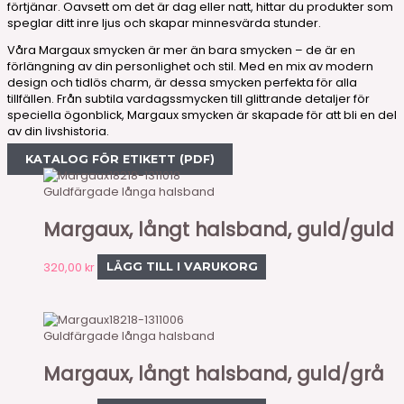
förtjänar. Oavsett om det är dag eller natt, hittar du produkter som
speglar ditt inre ljus och skapar minnesvärda stunder.
Våra Margaux smycken är mer än bara smycken – de är en
förlängning av din personlighet och stil. Med en mix av modern
design och tidlös charm, är dessa smycken perfekta för alla
tillfällen. Från subtila vardagssmycken till glittrande detaljer för
speciella ögonblick, Margaux smycken är skapade för att bli en del
av din livshistoria.
KATALOG FÖR ETIKETT (PDF)
18218-1311018
Guldfärgade långa halsband
Margaux, långt halsband, guld/guld
320,00
kr
LÄGG TILL I VARUKORG
18218-1311006
Guldfärgade långa halsband
Margaux, långt halsband, guld/grå