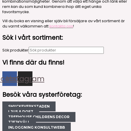
kombinationsmöjligheter. Genom att välja ett hänge och länk eller
rem kan du som kund kombinera ihop ditt eget unika
favoritsmycke.
Vill du boka en visning eller själv bli försäljare av vårt sortiment är
du varmt välkommen att
kontakta oss
!
Sök i vårt sortiment:
Sök produkter
Vi finns där du finns!
acebook
Instagram
Besök våra systerföretag:
SMYCKEVERKSTADEN
LJUS & DOFT
TREEHOUSE CHILDRENS DECOR
TJEJKVÄLL
INLOGGNING KONSULTWEBB