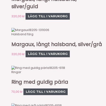
silver/guld
320,00
kr
LÄGG TILL I VARUKORG
18205-1311006
Halsband färg
Margaux, långt halsband, silver/grå
320,00
kr
LÄGG TILL I VARUKORG
18205-6118
Ringar
Ring med guldig pärla
70,00
kr
LÄGG TILL I VARUKORG
18205-6106