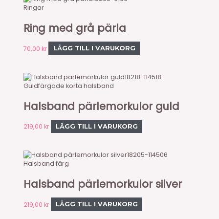
Ringar
Ring med grå pärla
70,00
kr
LÄGG TILL I VARUKORG
18218-114518
Guldfärgade korta halsband
Halsband pärlemorkulor guld
219,00
kr
LÄGG TILL I VARUKORG
18205-114506
Halsband färg
Halsband pärlemorkulor silver
219,00
kr
LÄGG TILL I VARUKORG