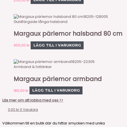
250,00
kr
LÄGG TILL I VARUKORG
18205-128005
Guldfärgade långa halsband
Margaux pärlemor halsband 80 cm
400,00
kr
LÄGG TILL I VARUKORG
18205-22305
Armband & fotlänkar
Margaux pärlemor armband
180,00
kr
LÄGG TILL I VARUKORG
Läs mer om att jobba med oss >>
0,00
kr
0
Varukorg
Välkommen till en butik där du hittar smycken med unika