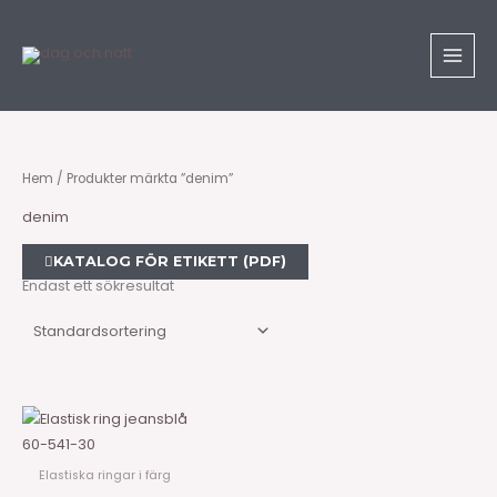
Hoppa
till
innehåll
Hem
/ Produkter märkta ”denim”
denim
KATALOG FÖR ETIKETT (PDF)
Endast ett sökresultat
60-541-30
Elastiska ringar i färg