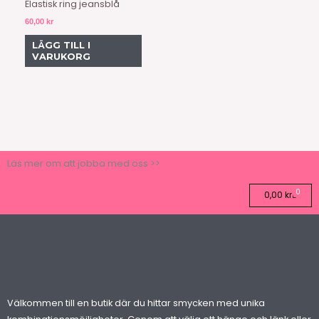
Elastisk ring jeansblå
60,00
kr
LÄGG TILL I
VARUKORG
Läs mer om att jobba med oss >>
0
Varuk
0,00
kr
Välkommen till en butik där du hittar smycken med unika