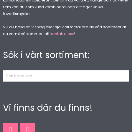
kombinationsmöjligheter. Genom att välja ett hänge och länk eller
rem kan du som kund kombinera ihop ditt eget unika
favoritsmycke.
Vill du boka en visning eller själv bli försäljare av vårt sortiment är
du varmt välkommen att
kontakta oss
!
Sök i vårt sortiment:
Sök
produkter
Vi finns där du finns!
F
I