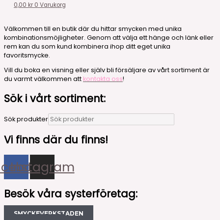
0,00
kr
0
Varukorg
Välkommen till en butik där du hittar smycken med unika
kombinationsmöjligheter. Genom att välja ett hänge och länk eller
rem kan du som kund kombinera ihop ditt eget unika
favoritsmycke.
Vill du boka en visning eller själv bli försäljare av vårt sortiment är
du varmt välkommen att
kontakta oss
!
Sök i vårt sortiment:
Sök produkter
Vi finns där du finns!
acebook
Instagram
Besök våra systerföretag:
SMYCKEVERKSTADEN