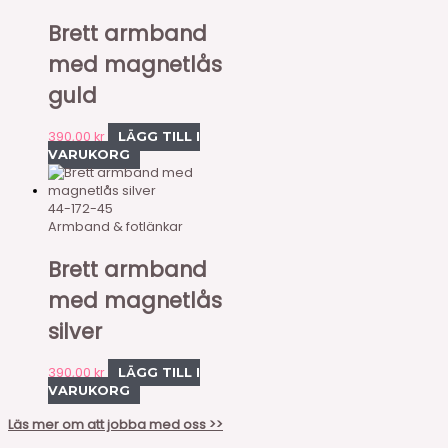
Brett armband
med magnetlås
guld
390,00
kr
LÄGG TILL I
VARUKORG
44-172-45
Armband & fotlänkar
Brett armband
med magnetlås
silver
390,00
kr
LÄGG TILL I
VARUKORG
Läs mer om att jobba med oss >>