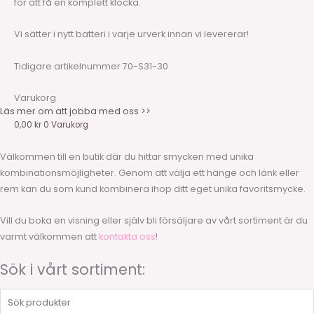
för att få en komplett klocka.
Vi sätter i nytt batteri i varje urverk innan vi levererar!
Tidigare artikelnummer 70-S31-30
Varukorg
Läs mer om att jobba med oss >>
0,00
kr
0
Varukorg
Välkommen till en butik där du hittar smycken med unika
kombinationsmöjligheter. Genom att välja ett hänge och länk eller
rem kan du som kund kombinera ihop ditt eget unika favoritsmycke.
Vill du boka en visning eller själv bli försäljare av vårt sortiment är du
varmt välkommen att
kontakta oss
!
Sök i vårt sortiment:
Sök
produkter