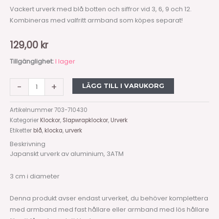
Vackert urverk med blå botten och siffror vid 3, 6, 9 och 12.
Kombineras med valfritt armband som köpes separat!
129,00
kr
Tillgänglighet:
I lager
-
+
LÄGG TILL I VARUKORG
Artikelnummer
703-710430
Kategorier
Klockor
,
Slapwrapklockor
,
Urverk
Etiketter
blå
,
klocka
,
urverk
Beskrivning
Japanskt urverk av aluminium, 3ATM
3 cm i diameter
Denna produkt avser endast urverket, du behöver komplettera
med armband med fast hållare eller armband med lös hållare