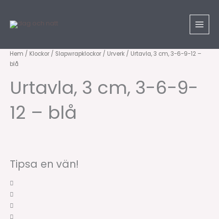
Hoppa
till
innehåll
Urtavla,
Hem
/
Klockor
/
Slapwrapklockor
/
Urverk
/ Urtavla, 3 cm, 3-6-9-12 –
blå
3
cm,
Urtavla, 3 cm, 3-6-9-
3-
6-
12 – blå
9-
12
-
blå
mängd
Tipsa en vän!