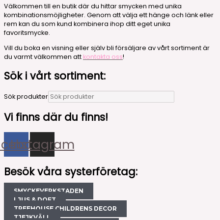
Välkommen till en butik där du hittar smycken med unika
kombinationsmöjligheter. Genom att välja ett hänge och länk eller
rem kan du som kund kombinera ihop ditt eget unika
favoritsmycke.
Vill du boka en visning eller själv bli försäljare av vårt sortiment är
du varmt välkommen att
kontakta oss
!
Sök i vårt sortiment:
Sök produkter
Vi finns där du finns!
acebook
Instagram
Besök våra systerföretag:
SMYCKEVERKSTADEN
LJUS & DOFT
TREEHOUSE CHILDRENS DECOR
TJEJKVÄLL