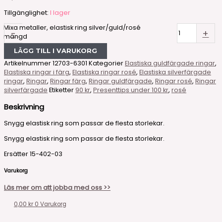
Tillgänglighet:
I lager
Mixa metaller, elastisk ring silver/guld/rosé
-
+
mängd
LÄGG TILL I VARUKORG
Artikelnummer
12703-6301
Kategorier
Elastiska guldfärgade ringar
,
Elastiska ringar i färg
,
Elastiska ringar rosé
,
Elastiska silverfärgade
ringar
,
Ringar
,
Ringar färg
,
Ringar guldfärgade
,
Ringar rosé
,
Ringar
silverfärgade
Etiketter
90 kr
,
Presenttips under 100 kr
,
rosé
Beskrivning
Snygg elastisk ring som passar de flesta storlekar.
Snygg elastisk ring som passar de flesta storlekar.
Ersätter 15-402-03
Varukorg
Läs mer om att jobba med oss >>
0,00
kr
0
Varukorg