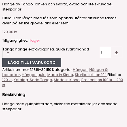
Hänge av Tango-länken och svarta, ovala och lite skruvade,
stenpärlor.
Cirka 11 cm långt, med lås som öppnas utåt för att kunna fästas
även på en lite grövre länk eller rem.
120,00
kr
Tillgänglighet:
I lager
Tango hänge extravaganza, guld/svart mängd
-
+
LÄGG TILL I VARUKORG
Artikelnummer
12318-391110
Kategorier
Hängen
,
Hängen &
berlocker
,
Hängen guld
,
Made in Kinna
,
Startkollektion 19.1
Etiketter
120 kr
,
Katalog: Serie Tango
,
Made in Kinna
,
Presenttips 100 kr - 200
kr
Beskrivning
Hänge med guldpläterade, nickelfria metalldetaljer och svarta
stenpärlor.