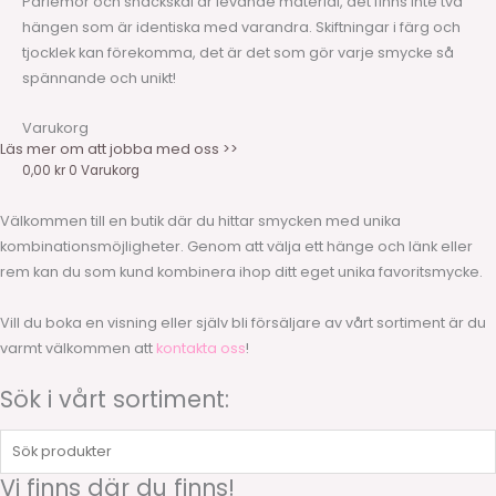
Pärlemor och snäckskal är levande material, det finns inte två
hängen som är identiska med varandra. Skiftningar i färg och
tjocklek kan förekomma, det är det som gör varje smycke så
spännande och unikt!
Varukorg
Läs mer om att jobba med oss >>
0,00
kr
0
Varukorg
Välkommen till en butik där du hittar smycken med unika
kombinationsmöjligheter. Genom att välja ett hänge och länk eller
rem kan du som kund kombinera ihop ditt eget unika favoritsmycke.
Vill du boka en visning eller själv bli försäljare av vårt sortiment är du
varmt välkommen att
kontakta oss
!
Sök i vårt sortiment:
Sök
produkter
Vi finns där du finns!