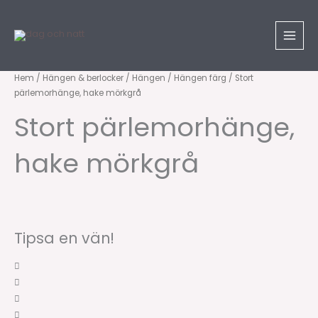
Hoppa
till
innehåll
Stort
Hem
/
Hängen & berlocker
/
Hängen
/
Hängen färg
/ Stort
pärlemorhänge, hake mörkgrå
pärlemorhänge,
hake
Stort pärlemorhänge,
mörkgrå
mängd
hake mörkgrå
Tipsa en vän!