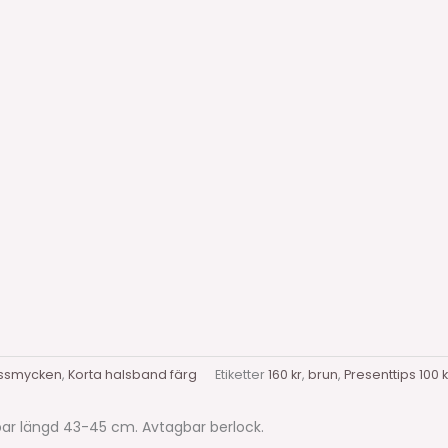
ssmycken
,
Korta halsband färg
Etiketter
160 kr
,
brun
,
Presenttips 100 k
rbar längd 43-45 cm. Avtagbar berlock.