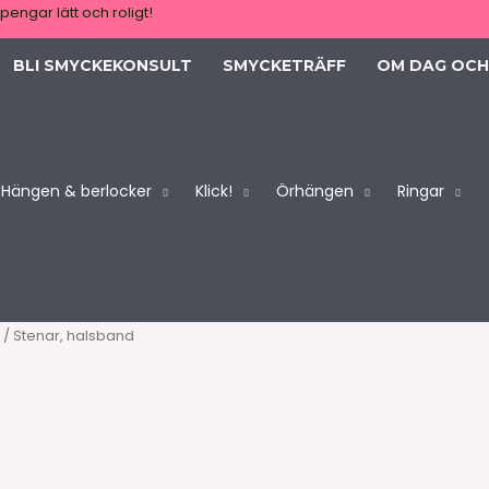
pengar lätt och roligt!
BLI SMYCKEKONSULT
SMYCKETRÄFF
OM DAG OCH
Hängen & berlocker
Klick!
Örhängen
Ringar
/ Stenar, halsband