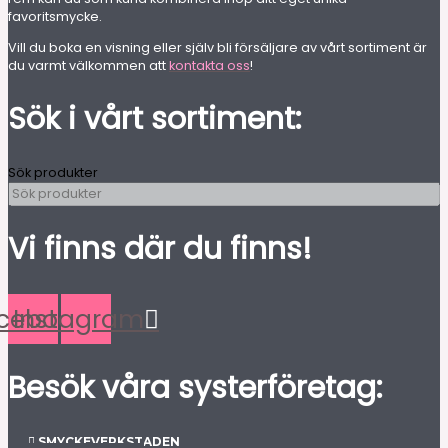
favoritsmycke.
Vill du boka en visning eller själv bli försäljare av vårt sortiment är
du varmt välkommen att
kontakta oss
!
Sök i vårt sortiment:
Sök produkter
Vi finns där du finns!
cebook
Instagram
Besök våra systerföretag:
SMYCKEVERKSTADEN