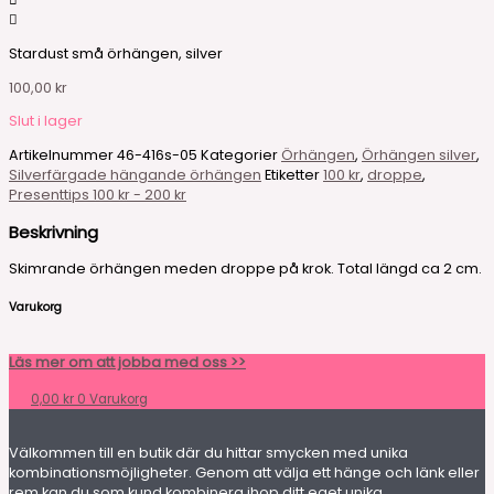
Stardust små örhängen, silver
100,00
kr
Slut i lager
Artikelnummer
46-416s-05
Kategorier
Örhängen
,
Örhängen silver
,
Silverfärgade hängande örhängen
Etiketter
100 kr
,
droppe
,
Presenttips 100 kr - 200 kr
Beskrivning
Skimrande örhängen meden droppe på krok. Total längd ca 2 cm.
Varukorg
Läs mer om att jobba med oss >>
0,00
kr
0
Varukorg
Välkommen till en butik där du hittar smycken med unika
kombinationsmöjligheter. Genom att välja ett hänge och länk eller
rem kan du som kund kombinera ihop ditt eget unika