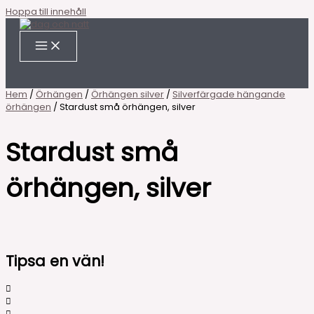
Hoppa till innehåll
Hem
/
Örhängen
/
Örhängen silver
/
Silverfärgade hängande
örhängen
/ Stardust små örhängen, silver
Stardust små
örhängen, silver
Tipsa en vän!