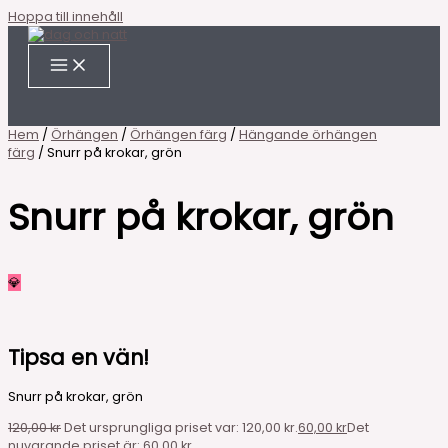
Hoppa till innehåll
Hem
/
Örhängen
/
Örhängen färg
/
Hängande örhängen
färg
/ Snurr på krokar, grön
Snurr på krokar, grön
💎
Tipsa en vän!
Snurr på krokar, grön
120,00
kr
Det ursprungliga priset var: 120,00 kr.
60,00
kr
Det
nuvarande priset är: 60,00 kr.