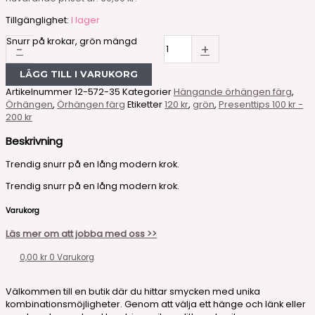
Tillgänglighet:
I lager
Snurr på krokar, grön mängd
-
+
LÄGG TILL I VARUKORG
Artikelnummer
12-572-35
Kategorier
Hängande örhängen färg
,
Örhängen
,
Örhängen färg
Etiketter
120 kr
,
grön
,
Presenttips 100 kr -
200 kr
Beskrivning
Trendig snurr på en lång modern krok.
Trendig snurr på en lång modern krok.
Varukorg
Läs mer om att jobba med oss >>
0,00
kr
0
Varukorg
Välkommen till en butik där du hittar smycken med unika
kombinationsmöjligheter. Genom att välja ett hänge och länk eller