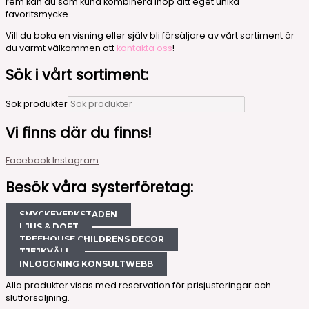
rem kan du som kund kombinera ihop ditt eget unika
favoritsmycke.
Vill du boka en visning eller själv bli försäljare av vårt sortiment är
du varmt välkommen att
kontakta oss
!
Sök i vårt sortiment:
Sök produkter
Vi finns där du finns!
Facebook
Instagram
Besök våra systerföretag:
SMYCKEVERKSTADEN
LJUS & DOFT
TREEHOUSE CHILDRENS DECOR
TJEJKVÄLL
INLOGGNING KONSULTWEBB
Alla produkter visas med reservation för prisjusteringar och
slutförsäljning.