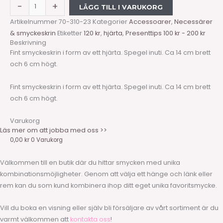
-
+
LÄGG TILL I VARUKORG
Artikelnummer
70-310-23
Kategorier
Accessoarer
,
Necessärer
& smyckeskrin
Etiketter
120 kr
,
hjärta
,
Presenttips 100 kr - 200 kr
Beskrivning
Fint smyckeskrin i form av ett hjärta. Spegel inuti. Ca 14 cm brett
och 6 cm högt.
Fint smyckeskrin i form av ett hjärta. Spegel inuti. Ca 14 cm brett
och 6 cm högt.
Varukorg
Läs mer om att jobba med oss >>
0,00
kr
0
Varukorg
Välkommen till en butik där du hittar smycken med unika
kombinationsmöjligheter. Genom att välja ett hänge och länk eller
rem kan du som kund kombinera ihop ditt eget unika favoritsmycke.
Vill du boka en visning eller själv bli försäljare av vårt sortiment är du
varmt välkommen att
kontakta oss
!