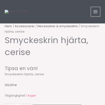
Hoppa
Sök
Smyckeskrin
till
produkter
hjärta,
innehåll
cerise
mängd
Hem
/
Accessoarer
/
Necessärer & smyckeskrin
/ Smyckeskrin
hjärta, cerise
Smyckeskrin hjärta,
cerise
Tipsa en vän!
Smyckeskrin hjärta, cerise
120,00
kr
Tillgänglighet:
I lager