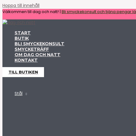
Hoppa till innehåll
Välkommen till dag och natt! |
Bli smyckekonsult och tjäna pengar lät
START
BUTIK
BLI SMYCKEKONSULT
SMYCKETRÄFF
OM DAG OCH NATT
KONTAKT
TILL BUTIKEN
Stål