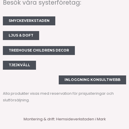
Besök våra systerföretag:
c
s
e
t
SMYCKEVERKSTADEN
b
a
LJUS & DOFT
o
g
TREEHOUSE CHILDRENS DECOR
o
r
TJEJKVÄLL
k
a
INLOGGNING KONSULTWEBB
m
Alla produkter visas med reservation för prisjusteringar och
slutförsäljning.
Montering & drift: Hemsideverkstaden i Mark