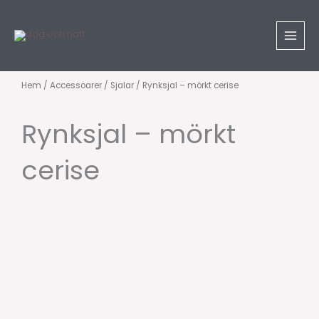
Hoppa
till
innehåll
Hem
/
Accessoarer
/
Sjalar
/ Rynksjal – mörkt cerise
Rynksjal – mörkt
cerise