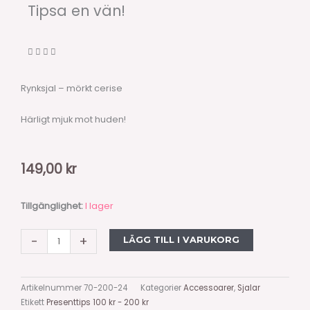
Tipsa en vän!
Rynksjal – mörkt cerise
Härligt mjuk mot huden!
149,00
kr
Rynksjal
Tillgänglighet:
I lager
-
mörkt
-
+
LÄGG TILL I VARUKORG
cerise
mängd
Artikelnummer
70-200-24
Kategorier
Accessoarer
,
Sjalar
Etikett
Presenttips 100 kr - 200 kr