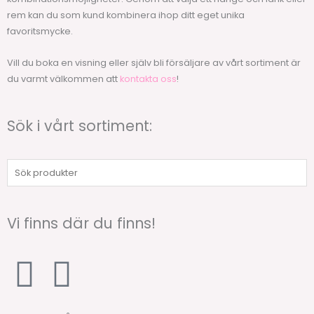
rem kan du som kund kombinera ihop ditt eget unika
favoritsmycke.
Vill du boka en visning eller själv bli försäljare av vårt sortiment är
du varmt välkommen att
kontakta oss
!
Sök i vårt sortiment:
Sök
produkter
Vi finns där du finns!
F
I
a
n