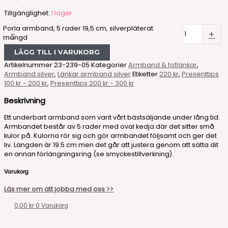
Tillgänglighet:
I lager
Porla armband, 5 rader 19,5 cm, silverpläterat
-
+
mängd
LÄGG TILL I VARUKORG
Artikelnummer
23-239-05
Kategorier
Armband & fotlänkar
,
Armband silver
,
Länkar armband silver
Etiketter
220 kr
,
Presenttips
100 kr - 200 kr
,
Presenttips 200 kr - 300 kr
Beskrivning
Ett underbart armband som varit vårt bästsäljande under lång tid.
Armbandet består av 5 rader med oval kedja där det sitter små
kulor på. Kulorna rör sig och gör armbandet följsamt och ger det
liv. Längden är 19.5 cm men det går att justera genom att sätta dit
en annan förlängningsring (se smyckestillverkning).
Varukorg
Läs mer om att jobba med oss >>
0,00
kr
0
Varukorg