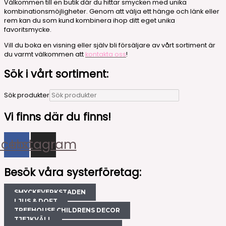
Välkommen till en butik där du hittar smycken med unika
kombinationsmöjligheter. Genom att välja ett hänge och länk eller
rem kan du som kund kombinera ihop ditt eget unika
favoritsmycke.
Vill du boka en visning eller själv bli försäljare av vårt sortiment är
du varmt välkommen att
kontakta oss
!
Sök i vårt sortiment:
Sök produkter
Vi finns där du finns!
acebook
Instagram
Besök våra systerföretag:
SMYCKEVERKSTADEN
LJUS & DOFT
TREEHOUSE CHILDRENS DECOR
TJEJKVÄLL