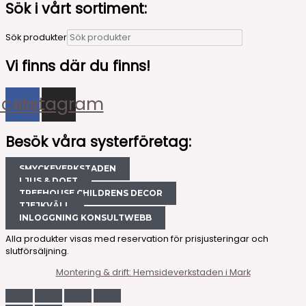
Sök i vårt sortiment:
Sök produkter
Vi finns där du finns!
acebook
Instagram
Besök våra systerföretag:
SMYCKEVERKSTADEN
LJUS & DOFT
TREEHOUSE CHILDRENS DECOR
TJEJKVÄLL
INLOGGNING KONSULTWEBB
Alla produkter visas med reservation för prisjusteringar och
slutförsäljning.
Montering & drift: Hemsideverkstaden i Mark