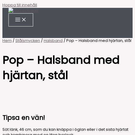
Hoppa till innehåll
Hem
/
Stålsmycken
/
Halsband
/ Pop – Halsband med hjärtan, stål
Pop – Halsband med
hjärtan, stål
Tipsa en vän!
Söt länk, 46 cm, som du kan knäppa i öglan eller i det sista hjärtat
och kombinera med en liten berlock.