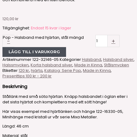
120,00
kr
Tillgänglighet:
Endast 15 kvar i lager
Pop - Halsband med hjärtan, stål mängd
-
+
LÄGG TILL I VARUKORG
Artikelnummer
122-32146-05
Kategorier
Halsband
,
Halsband silver
,
Halssmycken
,
Korta halsband silver
,
Made in Kinna
,
Stålsmycken
Etiketter
120 kr
,
hjärta
,
Katalog: Serie Pop
,
Made in Kinna
,
Presenttips 100 kr - 200 kr
Beskrivning
Stållänk med små söta hjärtan. Knäpp halsbandet i öglan eller i
det sista hjärtat och komplettera med ett sött hänge!
Här visas exempel med hjärtlänken och hänge 122-16330-05,
Minihänge med kristall ur vår serie Mixa Metaller.
Längd: 46 cm
Material: stål