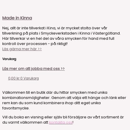
Made in Kinna
Nej, allt är inte tillverkat i Kina, vi är mycket stolta över vår
tillverkning på plats i Smyckeverkstaden i Kinna i Västergötland.
Här tillverkar vi en hel del av våra smycken för hand med full
kontroll över processen - på riktigt!
Läs gärna mer här >>
Varukorg
Läs mer om att jobba med oss >>
0,00
kr
0
Varukorg
Välkommen till en butik där du hittar smycken med unika
kombinationsmöjligheter. Genom att välja ett hänge och länk eller
rem kan du som kund kombinera ihop ditt eget unika
favoritsmycke.
Vill du boka en visning eller själv bli försäljare av vårt sortiment är
du varmt välkommen att
kontakta oss
!