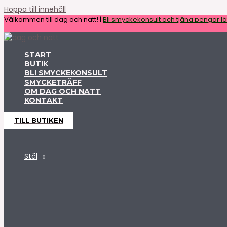
Hoppa till innehåll
Välkommen till dag och natt! |
Bli smyckekonsult och tjäna pengar lät
START
BUTIK
BLI SMYCKEKONSULT
SMYCKETRÄFF
OM DAG OCH NATT
KONTAKT
TILL BUTIKEN
Stål