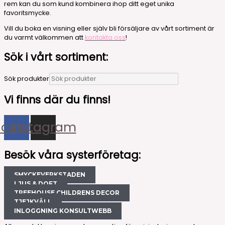
rem kan du som kund kombinera ihop ditt eget unika
favoritsmycke.
Vill du boka en visning eller själv bli försäljare av vårt sortiment är
du varmt välkommen att
kontakta oss
!
Sök i vårt sortiment:
Sök produkter
Vi finns där du finns!
acebook
Instagram
Besök våra systerföretag:
SMYCKEVERKSTADEN
LJUS & DOFT
TREEHOUSE CHILDRENS DECOR
TJEJKVÄLL
INLOGGNING KONSULTWEBB