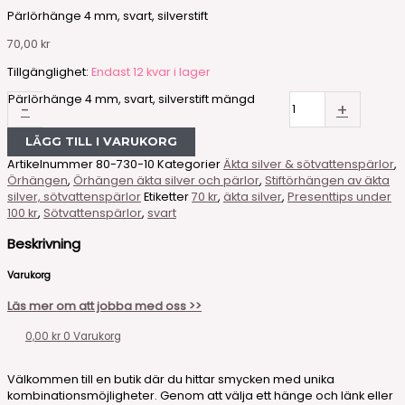
Pärlörhänge 4 mm, svart, silverstift
70,00
kr
Tillgänglighet:
Endast 12 kvar i lager
Pärlörhänge 4 mm, svart, silverstift mängd
-
+
LÄGG TILL I VARUKORG
Artikelnummer
80-730-10
Kategorier
Äkta silver & sötvattenspärlor
,
Örhängen
,
Örhängen äkta silver och pärlor
,
Stiftörhängen av äkta
silver, sötvattenspärlor
Etiketter
70 kr
,
äkta silver
,
Presenttips under
100 kr
,
Sötvattenspärlor
,
svart
Beskrivning
Varukorg
Läs mer om att jobba med oss >>
0,00
kr
0
Varukorg
Välkommen till en butik där du hittar smycken med unika
kombinationsmöjligheter. Genom att välja ett hänge och länk eller