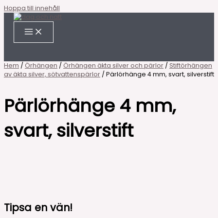
Hoppa till innehåll
Hem
/
Örhängen
/
Örhängen äkta silver och pärlor
/
Stiftörhängen
av äkta silver, sötvattenspärlor
/ Pärlörhänge 4 mm, svart, silverstift
Pärlörhänge 4 mm,
svart, silverstift
Tipsa en vän!