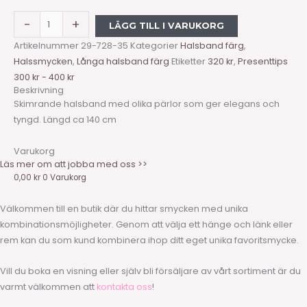
-
+
LÄGG TILL I VARUKORG
Artikelnummer
29-728-35
Kategorier
Halsband färg
,
Halssmycken
,
Långa halsband färg
Etiketter
320 kr
,
Presenttips
300 kr - 400 kr
Beskrivning
Skimrande halsband med olika pärlor som ger elegans och
tyngd. Längd ca 140 cm
Varukorg
Läs mer om att jobba med oss >>
0,00
kr
0
Varukorg
Välkommen till en butik där du hittar smycken med unika
kombinationsmöjligheter. Genom att välja ett hänge och länk eller
rem kan du som kund kombinera ihop ditt eget unika favoritsmycke.
Vill du boka en visning eller själv bli försäljare av vårt sortiment är du
varmt välkommen att
kontakta oss
!