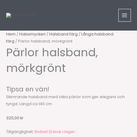
Hoppa
Sök
Pärlor
till
produkter
halsband,
innehåll
mörkgrönt
mängd
Hem
/
Halssmycken
/
Halsband färg
/
Långa halsband
färg
/ Pärlor halsband, mörkgrönt
Pärlor halsband,
mörkgrönt
Tipsa en vän!
Skimrande halsband med olika pärlor som ger elegans och
tyngd. Längd ca 140 cm
320,00
kr
Tillgänglighet:
Endast 12 kvar i lager