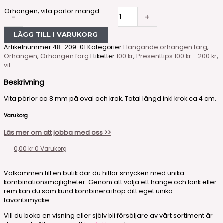
Örhängen; vita pärlor mängd
-
+
LÄGG TILL I VARUKORG
Artikelnummer
48-209-01
Kategorier
Hängande örhängen färg
,
Örhängen
,
Örhängen färg
Etiketter
100 kr
,
Presenttips 100 kr - 200 kr
,
vit
Beskrivning
Vita pärlor ca 8 mm på oval och krok. Total längd inkl krok ca 4 cm.
Varukorg
Läs mer om att jobba med oss >>
0,00
kr
0
Varukorg
Välkommen till en butik där du hittar smycken med unika
kombinationsmöjligheter. Genom att välja ett hänge och länk eller
rem kan du som kund kombinera ihop ditt eget unika
favoritsmycke.
Vill du boka en visning eller själv bli försäljare av vårt sortiment är