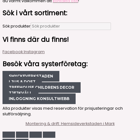
du varmt välkommen att
kontakta oss
!
Sök i vårt sortiment:
Sök produkter
Vi finns där du finns!
Facebook
Instagram
Besök våra systerföretag:
SMYCKEVERKSTADEN
LJUS & DOFT
TREEHOUSE CHILDRENS DECOR
TJEJKVÄLL
INLOGGNING KONSULTWEBB
Alla produkter visas med reservation för prisjusteringar och
slutförsäljning.
Montering & drift: Hemsideverkstaden i Mark