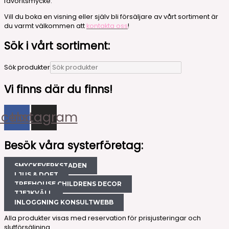
favoritsmycke.
Vill du boka en visning eller själv bli försäljare av vårt sortiment är
du varmt välkommen att
kontakta oss
!
Sök i vårt sortiment:
Sök produkter
Vi finns där du finns!
acebook
Instagram
Besök våra systerföretag:
SMYCKEVERKSTADEN
LJUS & DOFT
TREEHOUSE CHILDRENS DECOR
TJEJKVÄLL
INLOGGNING KONSULTWEBB
Alla produkter visas med reservation för prisjusteringar och
slutförsäljning.