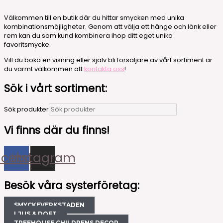
Välkommen till en butik där du hittar smycken med unika
kombinationsmöjligheter. Genom att välja ett hänge och länk eller
rem kan du som kund kombinera ihop ditt eget unika
favoritsmycke.
Vill du boka en visning eller själv bli försäljare av vårt sortiment är
du varmt välkommen att
kontakta oss
!
Sök i vårt sortiment:
Sök produkter
Vi finns där du finns!
acebook
Instagram
Besök våra systerföretag:
SMYCKEVERKSTADEN
LJUS & DOFT