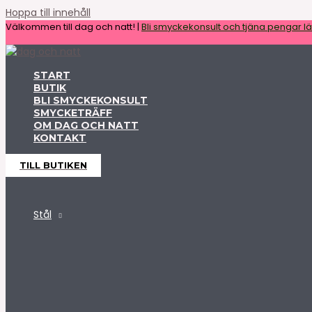
Hoppa till innehåll
Välkommen till dag och natt! |
Bli smyckekonsult och tjäna pengar lät
START
BUTIK
BLI SMYCKEKONSULT
SMYCKETRÄFF
OM DAG OCH NATT
KONTAKT
TILL BUTIKEN
Stål