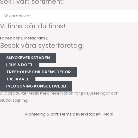
Sök i vårt sortiment:
Sök
produkter
Vi finns där du finns!
Facebook
Instagram
Besök våra systerföretag:
SMYCKEVERKSTADEN
LJUS & DOFT
TREEHOUSE CHILDRENS DECOR
TJEJKVÄLL
INLOGGNING KONSULTWEBB
Alla produkter visas med reservation för prisjusteringar och
slutförsäljning.
Montering & drift: Hemsideverkstaden i Mark