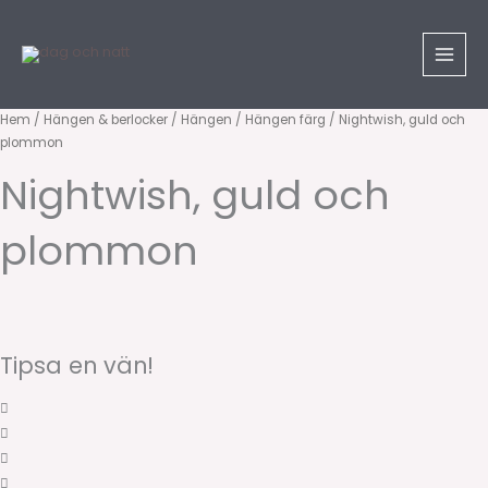
Hoppa
till
innehåll
Nightwish,
Hem
/
Hängen & berlocker
/
Hängen
/
Hängen färg
/ Nightwish, guld och
plommon
guld
och
Nightwish, guld och
plommon
mängd
plommon
Tipsa en vän!