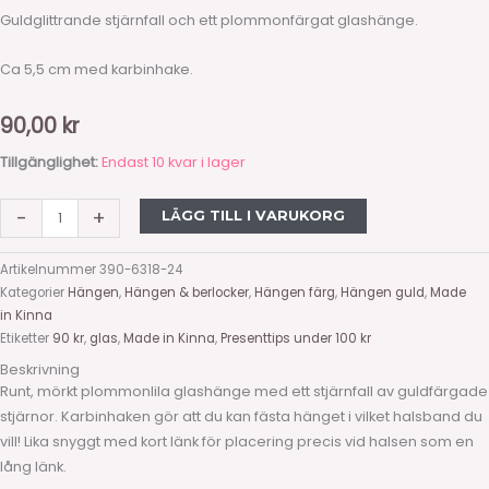
Guldglittrande stjärnfall och ett plommonfärgat glashänge.
Ca 5,5 cm med karbinhake.
90,00
kr
Tillgänglighet:
Endast 10 kvar i lager
-
+
LÄGG TILL I VARUKORG
Artikelnummer
390-6318-24
Kategorier
Hängen
,
Hängen & berlocker
,
Hängen färg
,
Hängen guld
,
Made
in Kinna
Etiketter
90 kr
,
glas
,
Made in Kinna
,
Presenttips under 100 kr
Beskrivning
Runt, mörkt plommonlila glashänge med ett stjärnfall av guldfärgade
stjärnor. Karbinhaken gör att du kan fästa hänget i vilket halsband du
vill! Lika snyggt med kort länk för placering precis vid halsen som en
lång länk.