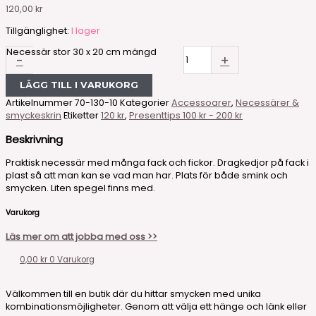
120,00
kr
Tillgänglighet:
I lager
Necessär stor 30 x 20 cm mängd
-
+
LÄGG TILL I VARUKORG
Artikelnummer
70-130-10
Kategorier
Accessoarer
,
Necessärer &
smyckeskrin
Etiketter
120 kr
,
Presenttips 100 kr - 200 kr
Beskrivning
Praktisk necessär med många fack och fickor. Dragkedjor på fack i
plast så att man kan se vad man har. Plats för både smink och
smycken. Liten spegel finns med.
Varukorg
Läs mer om att jobba med oss >>
0,00
kr
0
Varukorg
Välkommen till en butik där du hittar smycken med unika
kombinationsmöjligheter. Genom att välja ett hänge och länk eller