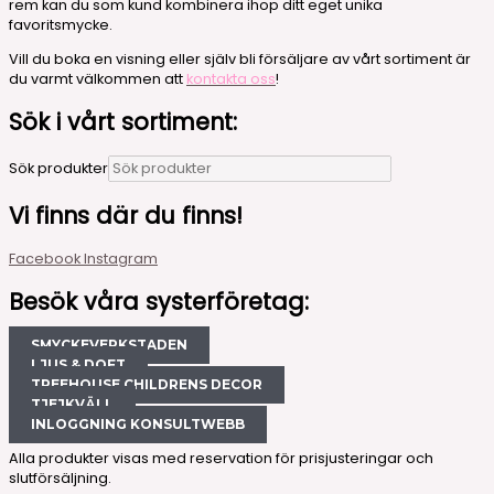
rem kan du som kund kombinera ihop ditt eget unika
favoritsmycke.
Vill du boka en visning eller själv bli försäljare av vårt sortiment är
du varmt välkommen att
kontakta oss
!
Sök i vårt sortiment:
Sök produkter
Vi finns där du finns!
Facebook
Instagram
Besök våra systerföretag:
SMYCKEVERKSTADEN
LJUS & DOFT
TREEHOUSE CHILDRENS DECOR
TJEJKVÄLL
INLOGGNING KONSULTWEBB
Alla produkter visas med reservation för prisjusteringar och
slutförsäljning.