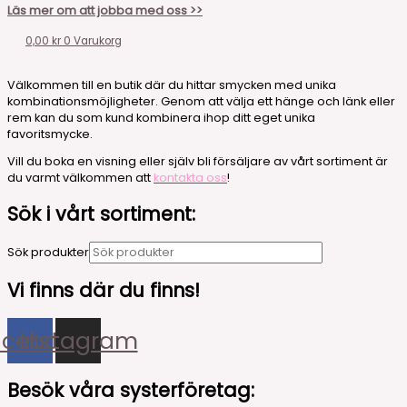
Läs mer om att jobba med oss >>
0,00
kr
0
Varukorg
Välkommen till en butik där du hittar smycken med unika
kombinationsmöjligheter. Genom att välja ett hänge och länk eller
rem kan du som kund kombinera ihop ditt eget unika
favoritsmycke.
Vill du boka en visning eller själv bli försäljare av vårt sortiment är
du varmt välkommen att
kontakta oss
!
Sök i vårt sortiment:
Sök produkter
Vi finns där du finns!
acebook
Instagram
Besök våra systerföretag: