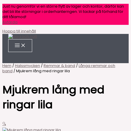
Just nu genomför vi en större flytt av lager och kontor, därför kan
det bli lite störningar i orderhanterngen. Vi tackar på förhand för
ditt tålamod!
Avfärda
Hoppa till innehåll
Hem
/
Halssmycken
/
Remmar & band
/
Långa remmar och
band
/ Mjukrem lång med ringar lila
Mjukrem lång med
ringar lila
🔍