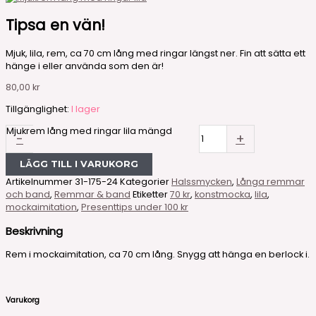
Tipsa en vän!
Mjuk, lila, rem, ca 70 cm lång med ringar längst ner. Fin att sätta ett
hänge i eller använda som den är!
80,00
kr
Tillgänglighet:
I lager
Mjukrem lång med ringar lila mängd
-
+
LÄGG TILL I VARUKORG
Artikelnummer
31-175-24
Kategorier
Halssmycken
,
Långa remmar
och band
,
Remmar & band
Etiketter
70 kr
,
konstmocka
,
lila
,
mockaimitation
,
Presenttips under 100 kr
Beskrivning
Rem i mockaimitation, ca 70 cm lång. Snygg att hänga en berlock i.
Varukorg