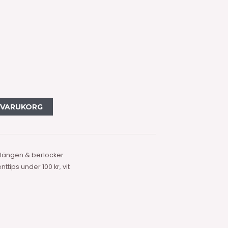
I VARUKORG
Hängen & berlocker
nttips under 100 kr
,
vit