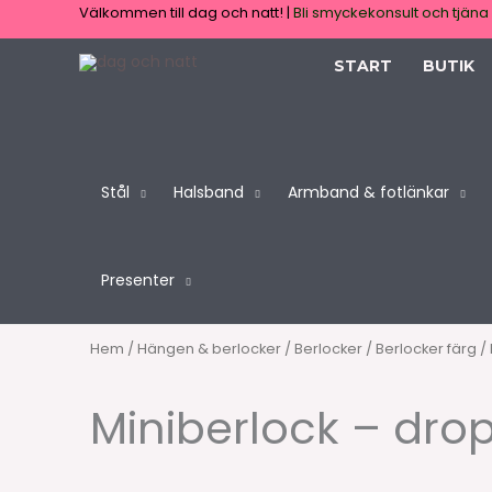
Hoppa
Välkommen till dag och natt! |
Bli smyckekonsult och tjäna 
till
START
BUTIK
innehåll
Stål
Halsband
Armband & fotlänkar
Presenter
Hem
/
Hängen & berlocker
/
Berlocker
/
Berlocker färg
/ 
Miniberlock – drop