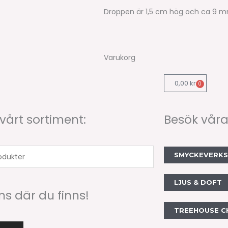
Droppen är 1,5 cm hög och ca 9 mm
Varukorg
0,00
kr
0
Varukorg
 vårt sortiment:
Besök våra
SMYCKEVERK
er
LJUS & DOFT
nns där du finns!
TREEHOUSE C
I