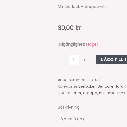
Miniberlock – droppe vit
30,00
kr
Miniberlock
Tillgänglighet:
I lager
-
droppe
-
+
LÄGG TILL 
vit
mängd
Artikelnummer
31-370-01
Kategorier
Berlocker
,
Berlocker färg
,
Etiketter
30 kr
,
droppe
,
minihake
,
Prese
Beskrivning
Höjd ca 3 cm