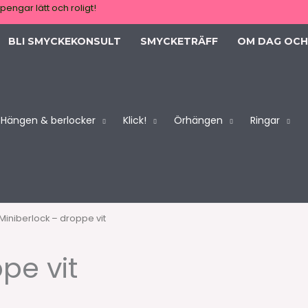
pengar lätt och roligt!
BLI SMYCKEKONSULT
SMYCKETRÄFF
OM DAG OCH
Hängen & berlocker
Klick!
Örhängen
Ringar
Miniberlock – droppe vit
pe vit