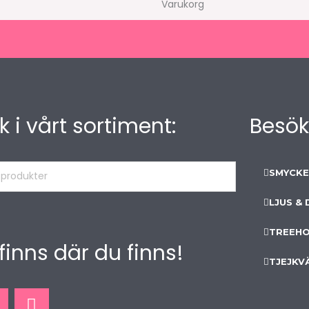
Varukorg
k i vårt sortiment:
Besök
SMYCK
kter
LJUS &
TREEHO
 finns där du finns!
TJEJKV
I