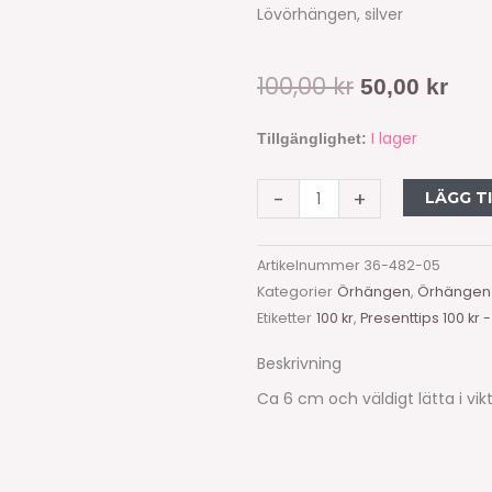
Lövörhängen, silver
100,00
kr
Det
Det
50,00
kr
ursprunglig
nuv
Lövörhängen
I lager
Tillgänglighet:
i
priset
pris
par
-
+
LÄGG T
var:
är:
silver
100,00 kr.
50,0
mängd
Artikelnummer
36-482-05
Kategorier
Örhängen
,
Örhängen 
Etiketter
100 kr
,
Presenttips 100 kr -
Beskrivning
Ca 6 cm och väldigt lätta i vikt