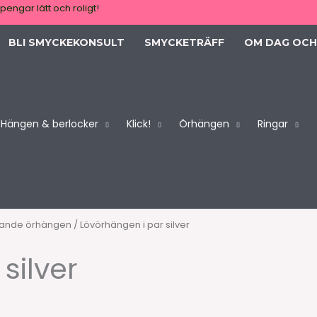
pengar lätt och roligt!
BLI SMYCKEKONSULT
SMYCKETRÄFF
OM DAG OCH
Hängen & berlocker
Klick!
Örhängen
Ringar
gande örhängen
/ Lövörhängen i par silver
silver