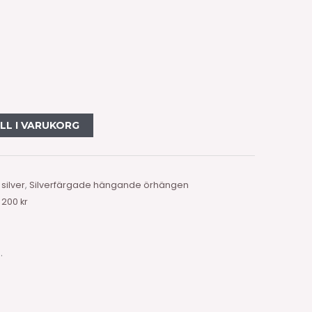
a
arande
et
ILL I VARUKORG
0 kr.
silver
,
Silverfärgade hängande örhängen
 200 kr
.