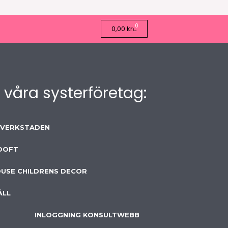
0
Varukorg
0,00
kr
 våra systerföretag:
EVERKSTADEN
 DOFT
USE CHILDRENS DECOR
ÄLL
INLOGGNING KONSULTWEBB