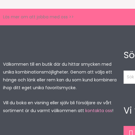
Läs mer om att jobba med oss >>
Sö
Välkommen till en butik där du hittar smycken med
unika kombinationsmöjligheter. Genom att välja ett
Sök
hänge och länk eller rem kan du som kund kombinera
produ
ihop ditt eget unika favoritsmycke.
Vill du boka en visning eller själv bli försäljare av vårt
Vi
sortiment är du varmt välkommen att
kontakta oss
!
F