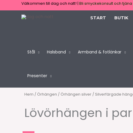
Hoppa
Välkommen till dag och natt! |
Bli smyckekonsult och tjäna 
till
START
BUTIK
innehåll
Stål
Halsband
Armband & fotlänkar
Presenter
Hem
/
Örhängen
/
Örhängen silver
/
Silverfärgade hän
Lövörhängen i par 