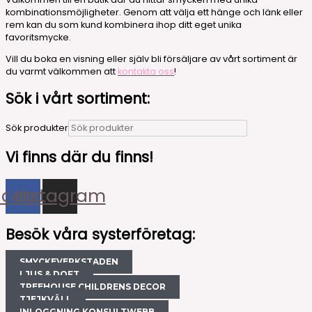
kombinationsmöjligheter. Genom att välja ett hänge och länk eller
rem kan du som kund kombinera ihop ditt eget unika
favoritsmycke.
Vill du boka en visning eller själv bli försäljare av vårt sortiment är
du varmt välkommen att
kontakta oss
!
Sök i vårt sortiment:
Sök produkter
Vi finns där du finns!
acebook
Instagram
Besök våra systerföretag:
SMYCKEVERKSTADEN
LJUS & DOFT
TREEHOUSE CHILDRENS DECOR
TJEJKVÄLL