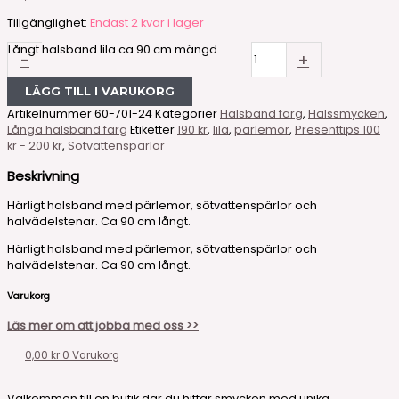
Tillgänglighet:
Endast 2 kvar i lager
Långt halsband lila ca 90 cm mängd
-
+
LÄGG TILL I VARUKORG
Artikelnummer
60-701-24
Kategorier
Halsband färg
,
Halssmycken
,
Långa halsband färg
Etiketter
190 kr
,
lila
,
pärlemor
,
Presenttips 100
kr - 200 kr
,
Sötvattenspärlor
Beskrivning
Härligt halsband med pärlemor, sötvattenspärlor och
halvädelstenar. Ca 90 cm långt.
Härligt halsband med pärlemor, sötvattenspärlor och
halvädelstenar. Ca 90 cm långt.
Varukorg
Läs mer om att jobba med oss >>
0,00
kr
0
Varukorg
Välkommen till en butik där du hittar smycken med unika