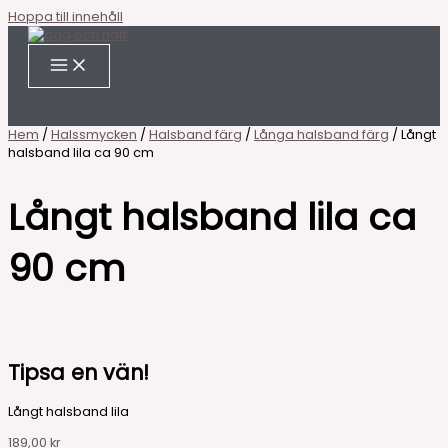
Hoppa till innehåll
Hem
/
Halssmycken
/
Halsband färg
/
Långa halsband färg
/ Långt
halsband lila ca 90 cm
Långt halsband lila ca
90 cm
Tipsa en vän!
Långt halsband lila
189,00
kr