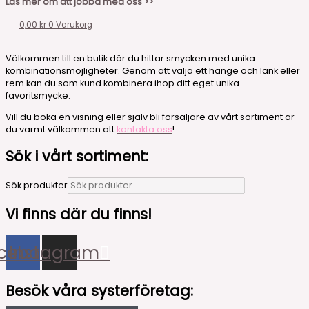
Läs mer om att jobba med oss >>
0,00
kr
0
Varukorg
Välkommen till en butik där du hittar smycken med unika
kombinationsmöjligheter. Genom att välja ett hänge och länk eller
rem kan du som kund kombinera ihop ditt eget unika
favoritsmycke.
Vill du boka en visning eller själv bli försäljare av vårt sortiment är
du varmt välkommen att
kontakta oss
!
Sök i vårt sortiment:
Sök produkter
Vi finns där du finns!
cebook
Instagram
Besök våra systerföretag: