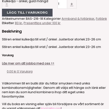
Kulkedja - ankel, guld mängd
-
+
LÄGG TILL I VARUKORG
Artikelnummer
BAS-216-18
Kategorier
Armband & fotlänkar
,
Fotlänk
Etiketter
80 kr
,
Presenttips under 100 kr
Beskrivning
Stilren enkel kulkedja till vrist / ankel. Justerbar storlek 23-26 cm
Stilren enkel kulkedja till vrist / ankel. Justerbar storlek 23-26 cm
Varukorg
Läs mer om att jobba med oss >>
0,00
kr
0
Varukorg
Välkommen till en butik där du hittar smycken med unika
kombinationsmöjligheter. Genom att välja ett hänge och länk eller
rem kan du som kund kombinera ihop ditt eget unika
favoritsmycke.
Vill du boka en visning eller själv bli försäljare av vårt sortiment är
du varmt välkommen att
kontakta oss
!