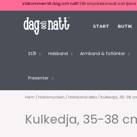
Hoppa
Välkommen till dag och natt! |
Bli smyckekonsult och tjäna 
till
innehåll
START
BUTIK
Stål
Halsband
Armband & fotlänkar
Presenter
Hem
/
Halssmycken
/
Halsband äkta
/ Kulkedja, 35-38 cm,
Kulkedja, 35-38 cm,