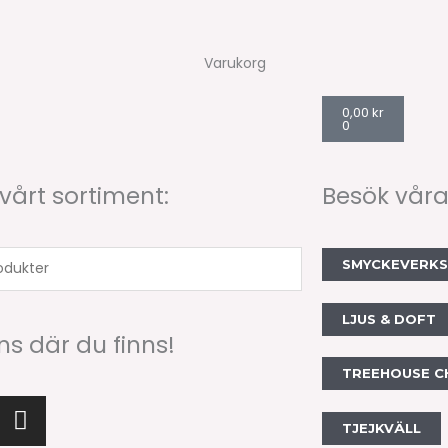
Varukorg
Varukorg
0,00
kr
0
 vårt sortiment:
Besök våra
SMYCKEVERK
er
LJUS & DOFT
nns där du finns!
TREEHOUSE C
I
n
TJEJKVÄLL