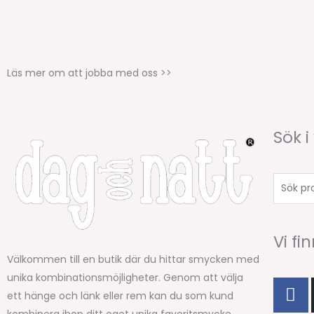
Läs mer om att jobba med oss >>
Sök i
Sök
produkt
Vi fi
Välkommen till en butik där du hittar smycken med
unika kombinationsmöjligheter. Genom att välja
F
ett hänge och länk eller rem kan du som kund
a
kombinera ihop ditt eget unika favoritsmycke.