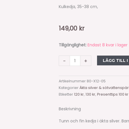
Kulkedja, 35-38 cm,
149,00
kr
Kulkedja,
Tillgänglighet:
Endast 8 kvar i lager
35-
38
-
+
LÄGG TILL 
cm,
tunn
Artikelnummer
80-X12-05
och
Kategorier
Äkta silver & sötvattenspär
fin
Etiketter
120 kr
,
130 kr
,
Presenttips 100 kr
i
silver
Beskrivning
mängd
Tunn och fin kedja i äkta silver. Bar