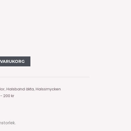
I VARUKORG
lor
,
Halsband äkta
,
Halssmycken
 - 200 kr
nstorlek.