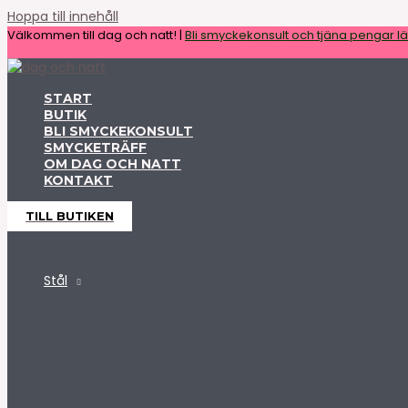
Hoppa till innehåll
Välkommen till dag och natt! |
Bli smyckekonsult och tjäna pengar lät
START
BUTIK
BLI SMYCKEKONSULT
SMYCKETRÄFF
OM DAG OCH NATT
KONTAKT
TILL BUTIKEN
Stål