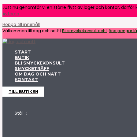
Just nu genomför vi en större flytt av lager och kontor, därför k
Avfärda
Hoppa till innehåll
Välkommen till dag och natt! |
Bli smyckekonsult och tjäna pengar lät
START
BUTIK
BLI SMYCKEKONSULT
SMYCKETRÄFF
OM DAG OCH NATT
KONTAKT
TILL BUTIKEN
Stål