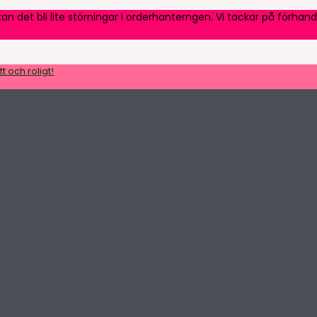
an det bli lite störningar i orderhanterngen. Vi tackar på förhand
t och roligt!