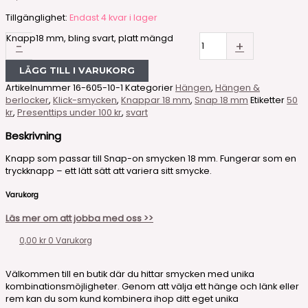
Tillgänglighet:
Endast 4 kvar i lager
Knapp18 mm, bling svart, platt mängd
-
+
LÄGG TILL I VARUKORG
Artikelnummer
16-605-10-1
Kategorier
Hängen
,
Hängen &
berlocker
,
Klick-smycken
,
Knappar 18 mm
,
Snap 18 mm
Etiketter
50
kr
,
Presenttips under 100 kr
,
svart
Beskrivning
Knapp som passar till Snap-on smycken 18 mm. Fungerar som en
tryckknapp – ett lätt sätt att variera sitt smycke.
Varukorg
Läs mer om att jobba med oss >>
0,00
kr
0
Varukorg
Välkommen till en butik där du hittar smycken med unika
kombinationsmöjligheter. Genom att välja ett hänge och länk eller
rem kan du som kund kombinera ihop ditt eget unika