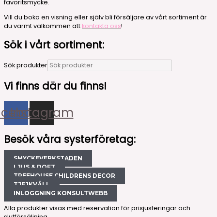
favoritsmycke.
Vill du boka en visning eller själv bli försäljare av vårt sortiment är
du varmt välkommen att
kontakta oss
!
Sök i vårt sortiment:
Sök produkter
Vi finns där du finns!
acebook
Instagram
Besök våra systerföretag:
SMYCKEVERKSTADEN
LJUS & DOFT
TREEHOUSE CHILDRENS DECOR
TJEJKVÄLL
INLOGGNING KONSULTWEBB
Alla produkter visas med reservation för prisjusteringar och
slutförsäljning.