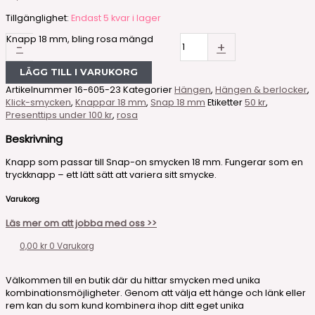
Tillgänglighet:
Endast 5 kvar i lager
Knapp 18 mm, bling rosa mängd
-
+
LÄGG TILL I VARUKORG
Artikelnummer
16-605-23
Kategorier
Hängen
,
Hängen & berlocker
,
Klick-smycken
,
Knappar 18 mm
,
Snap 18 mm
Etiketter
50 kr
,
Presenttips under 100 kr
,
rosa
Beskrivning
Knapp som passar till Snap-on smycken 18 mm. Fungerar som en
tryckknapp – ett lätt sätt att variera sitt smycke.
Varukorg
Läs mer om att jobba med oss >>
0,00
kr
0
Varukorg
Välkommen till en butik där du hittar smycken med unika
kombinationsmöjligheter. Genom att välja ett hänge och länk eller
rem kan du som kund kombinera ihop ditt eget unika