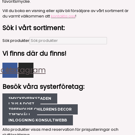
favoritsmycke.
Vill du boka en visning eller själv bli försäljare av vårt sortiment är
du varmt välkommen att
kontakta oss
!
Sök i vårt sortiment:
Sök produkter
Vi finns där du finns!
acebook
Instagram
Besök våra systerföretag:
SMYCKEVERKSTADEN
LJUS & DOFT
TREEHOUSE CHILDRENS DECOR
TJEJKVÄLL
INLOGGNING KONSULTWEBB
Alla produkter visas med reservation för prisjusteringar och
slutförsäljning.