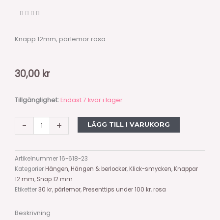
Knapp 12mm, pärlemor rosa
30,00
kr
Knapp
Tillgänglighet:
Endast 7 kvar i lager
12mm,
pärlemor
-
+
LÄGG TILL I VARUKORG
rosa
mängd
Artikelnummer
16-618-23
Kategorier
Hängen
,
Hängen & berlocker
,
Klick-smycken
,
Knappar
12 mm
,
Snap 12 mm
Etiketter
30 kr
,
pärlemor
,
Presenttips under 100 kr
,
rosa
Beskrivning