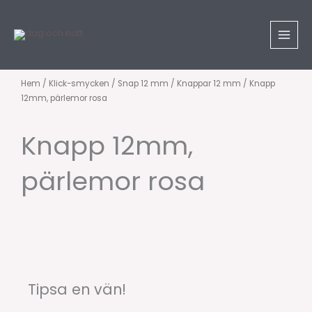
Hoppa
till
innehåll
Hem
/
Klick-smycken
/
Snap 12 mm
/
Knappar 12 mm
/ Knapp
12mm, pärlemor rosa
Knapp 12mm,
pärlemor rosa
Tipsa en vän!