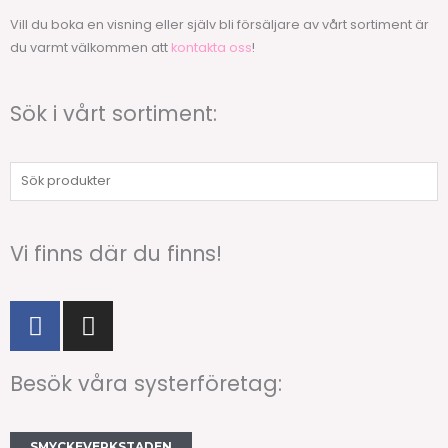
Vill du boka en visning eller själv bli försäljare av vårt sortiment är
du varmt välkommen att
kontakta oss
!
Sök i vårt sortiment:
Sök
produkter
Vi finns där du finns!
F
I
a
n
c
s
Besök våra systerföretag:
e
t
b
a
o
g
SMYCKEVERKSTADEN